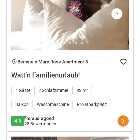
Next
Bernstein Mare Rose Apartment 8
Watt’n Familienurlaub!
4 Gäste
2 Schlafzimmer
92 m²
Balkon
Waschmaschine
Privatparkplatz
Herausragend
4.6
28 Bewertungen