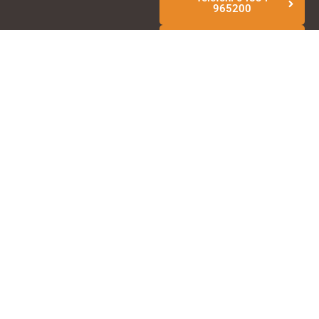
965200
E-Mail schreiben
Abonnieren Sie unseren
Newsletter
Suchen & Buchen
Büsum & Umgebung
Urlaubsservice