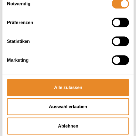
Notwendig
Bernstein Mare Rose Apartment 7
Präferenzen
Urlaub, der verbindet
Statistiken
2 Gäste
1 Schlafzimmer
66 m²
Marketing
Balkon
Waschmaschine
Privatparkplatz
Herausragend
4.6
32 Bewertungen
Alle zulassen
Auswahl erlauben
Ablehnen
Next