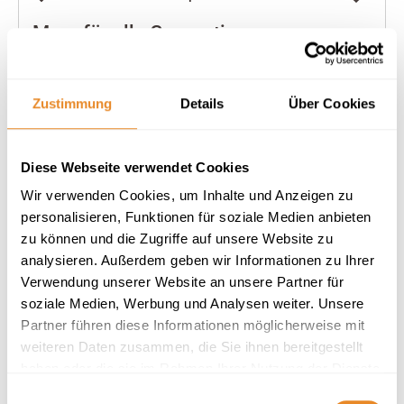
Meer für alle Generationen
4 Gäste
2 Schlafzimmer
92 m²
Zustimmung
Details
Über Cookies
Balkon
Waschmaschine
Privatparkplatz
Herausragend
4.7
Diese Webseite verwendet Cookies
20 Bewertungen
Wir verwenden Cookies, um Inhalte und Anzeigen zu
personalisieren, Funktionen für soziale Medien anbieten
zu können und die Zugriffe auf unsere Website zu
analysieren. Außerdem geben wir Informationen zu Ihrer
Verwendung unserer Website an unsere Partner für
soziale Medien, Werbung und Analysen weiter. Unsere
Partner führen diese Informationen möglicherweise mit
Next
weiteren Daten zusammen, die Sie ihnen bereitgestellt
haben oder die sie im Rahmen Ihrer Nutzung der Dienste
gesammelt haben.
Einwilligungsauswahl