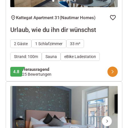
Kattegat Apartment 31(Nautimar Homes)
Urlaub, wie du ihn dir wünschst
2 Gäste
1 Schlafzimmer
33 m²
Strand: 100m
Sauna
eBike Ladestation
Herausragend
4.8
25 Bewertungen
Next