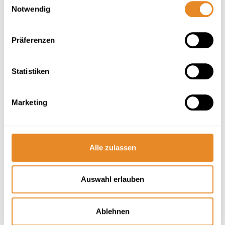
Notwendig
Präferenzen
Next
Statistiken
Marketing
Kattegat Apartment 28 (Nautimar Homes)
Alle zulassen
Licht, Luft und Liebe
Auswahl erlauben
3 Gäste
2 Schlafzimmer
60 m²
Balkon
Strand: 100m
Sauna
Ablehnen
Herausragend