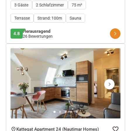
3 Gäste
2 Schlafzimmer
75 m²
Terrasse
Strand: 100m
Sauna
Herausragend
4.8
26 Bewertungen
Next
Kattegat Apartment 24 (Nautimar Homes)