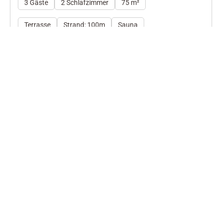
3 Gäste
2 Schlafzimmer
75 m²
Terrasse
Strand: 100m
Sauna
Herausragend
4.8
25 Bewertungen
Fragen und
Wünsche?
Telefon: 04834
965200