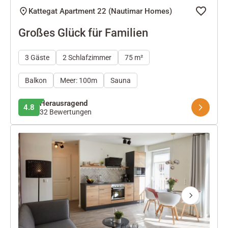
Kattegat Apartment 22 (Nautimar Homes)
Großes Glück für Familien
3 Gäste
2 Schlafzimmer
75 m²
Balkon
Meer: 100m
Sauna
Herausragend
4.8
32 Bewertungen
Next