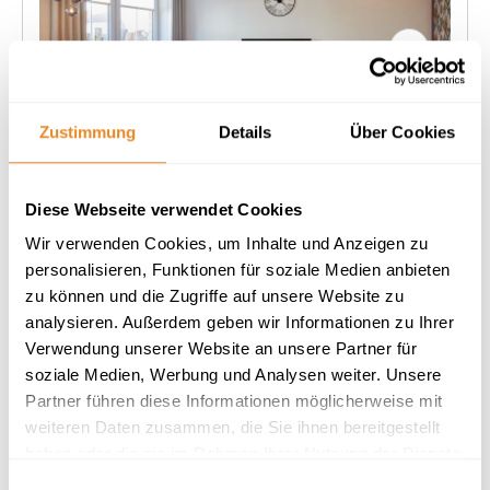
Next
Zustimmung
Details
Über Cookies
Diese Webseite verwendet Cookies
Kattegat Apartment 01 (Nautimar Homes)
Wir verwenden Cookies, um Inhalte und Anzeigen zu
Pärchenglück am Meer
personalisieren, Funktionen für soziale Medien anbieten
zu können und die Zugriffe auf unsere Website zu
2 Gäste
1 Schlafzimmer
50 m²
analysieren. Außerdem geben wir Informationen zu Ihrer
Verwendung unserer Website an unsere Partner für
Terrasse
Strand: 100m
Sauna
soziale Medien, Werbung und Analysen weiter. Unsere
Partner führen diese Informationen möglicherweise mit
Herausragend
4.8
weiteren Daten zusammen, die Sie ihnen bereitgestellt
32 Bewertungen
haben oder die sie im Rahmen Ihrer Nutzung der Dienste
gesammelt haben.
Einwilligungsauswahl