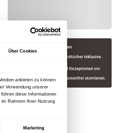
In deiner Buchung inbegriffen
Über Cookies
Hotelbettwäsche und Handtücher inklusive.
Anreise 24/7 möglich.
Optimaler Service durch 4 Rezeptionen vor
Ort.
Bis 30 Tage vor Anreise kostenfrei stornieren.
 Medien anbieten zu können
hrer Verwendung unserer
 führen diese Informationen
ie im Rahmen Ihrer Nutzung
Marketing