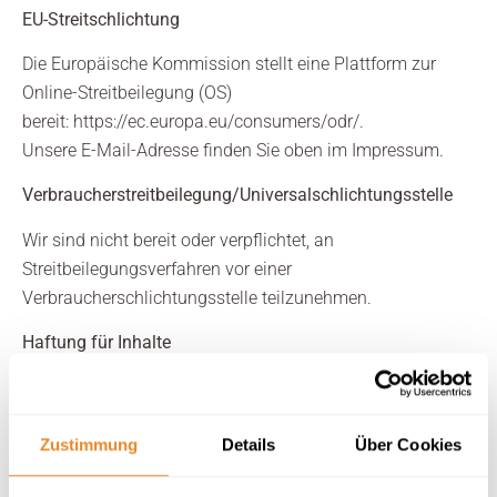
EU-Streitschlichtung
Die Europäische Kommission stellt eine Plattform zur
Online-Streitbeilegung (OS)
bereit:
https://ec.europa.eu/consumers/odr/
.
Unsere E-Mail-Adresse finden Sie oben im Impressum.
Verbraucherstreitbeilegung/Universalschlichtungsstelle
Wir sind nicht bereit oder verpflichtet, an
Streitbeilegungsverfahren vor einer
Verbraucherschlichtungsstelle teilzunehmen.
Haftung für Inhalte
Als Diensteanbieter sind wir gemäß § 7 Abs.1 TMG für
eigene Inhalte auf diesen Seiten nach den allgemeinen
Gesetzen verantwortlich. Nach §§ 8 bis 10 TMG sind wir
Zustimmung
Details
Über Cookies
als Diensteanbieter jedoch nicht verpflichtet, übermittelte