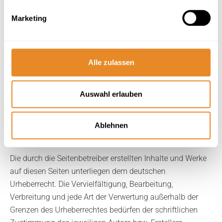
verantwortlich. Die verlinkten Seiten wurden zum
Marketing
Zeitpunkt der Verlinkung auf mögliche Rechtsverstöße
überprüft. Rechtswidrige Inhalte waren zum Zeitpunkt der
Verlinkung nicht erkennbar.
Alle zulassen
Eine permanente inhaltliche Kontrolle der verlinkten Seiten
ist jedoch ohne konkrete Anhaltspunkte einer
Rechtsverletzung nicht zumutbar. Bei Bekanntwerden von
Auswahl erlauben
Rechtsverletzungen werden wir derartige Links umgehend
entfernen.
Ablehnen
Urheberrecht
Die durch die Seitenbetreiber erstellten Inhalte und Werke
auf diesen Seiten unterliegen dem deutschen
Urheberrecht. Die Vervielfältigung, Bearbeitung,
Verbreitung und jede Art der Verwertung außerhalb der
Grenzen des Urheberrechtes bedürfen der schriftlichen