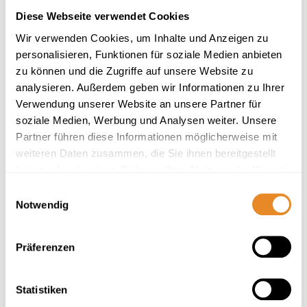
oder gespeicherte fremde Informationen zu überwachen
Diese Webseite verwendet Cookies
oder nach Umständen zu forschen, die auf eine
Wir verwenden Cookies, um Inhalte und Anzeigen zu
rechtswidrige Tätigkeit hinweisen.
personalisieren, Funktionen für soziale Medien anbieten
Verpflichtungen zur Entfernung oder Sperrung der
zu können und die Zugriffe auf unsere Website zu
Nutzung von Informationen nach den allgemeinen
analysieren. Außerdem geben wir Informationen zu Ihrer
Gesetzen bleiben hiervon unberührt. Eine diesbezügliche
Verwendung unserer Website an unsere Partner für
Haftung ist jedoch erst ab dem Zeitpunkt der Kenntnis
soziale Medien, Werbung und Analysen weiter. Unsere
Partner führen diese Informationen möglicherweise mit
einer konkreten Rechtsverletzung möglich. Bei
weiteren Daten zusammen, die Sie ihnen bereitgestellt
Bekanntwerden von entsprechenden Rechtsverletzungen
haben oder die sie im Rahmen Ihrer Nutzung der Dienste
werden wir diese Inhalte umgehend entfernen.
gesammelt haben.
Einwilligungsauswahl
Haftung für Links
Notwendig
Unser Angebot enthält Links zu externen Websites Dritter,
auf deren Inhalte wir keinen Einfluss haben. Deshalb
Präferenzen
können wir für diese fremden Inhalte auch keine Gewähr
übernehmen. Für die Inhalte der verlinkten Seiten ist stets
Statistiken
der jeweilige Anbieter oder Betreiber der Seiten