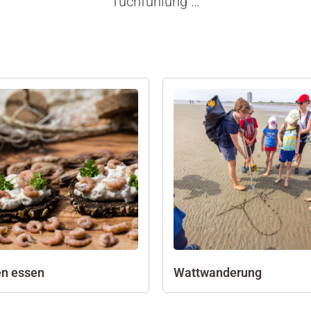
Tuchfühlung …
n essen
Wattwanderung