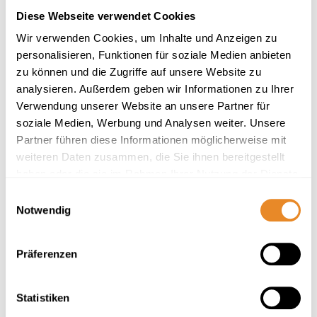
Diese Webseite verwendet Cookies
Wir verwenden Cookies, um Inhalte und Anzeigen zu
personalisieren, Funktionen für soziale Medien anbieten
zu können und die Zugriffe auf unsere Website zu
Bernstein Mare Rose Apartment 5
analysieren. Außerdem geben wir Informationen zu Ihrer
Verwendung unserer Website an unsere Partner für
Meer für alle Generationen
soziale Medien, Werbung und Analysen weiter. Unsere
Partner führen diese Informationen möglicherweise mit
4 Gäste
2 Schlafzimmer
92 m²
weiteren Daten zusammen, die Sie ihnen bereitgestellt
haben oder die sie im Rahmen Ihrer Nutzung der Dienste
Balkon
Waschmaschine
Privatparkplatz
gesammelt haben.
Einwilligungsauswahl
Herausragend
Notwendig
4.7
20 Bewertungen
Präferenzen
Statistiken