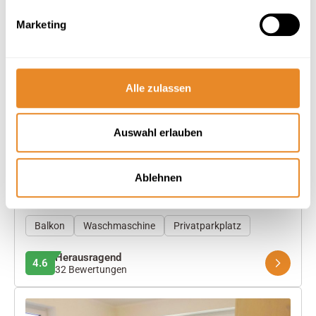
Marketing
Next
Alle zulassen
Bernstein Mare Rose Apartment 7
Auswahl erlauben
Urlaub, der verbindet
Ablehnen
2 Gäste
1 Schlafzimmer
66 m²
Balkon
Waschmaschine
Privatparkplatz
Herausragend
4.6
32 Bewertungen