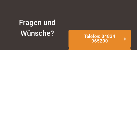
Fragen und
Wünsche?
Telefon: 04834
965200
E-Mail schreiben
Abonnieren Sie unseren
Newsletter
Suchen & Buchen
Büsum & Umgebung