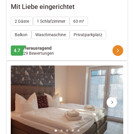
Mit Liebe eingerichtet
2 Gäste
1 Schlafzimmer
63 m²
Balkon
Waschmaschine
Privatparkplatz
Herausragend
4.7
29 Bewertungen
Next