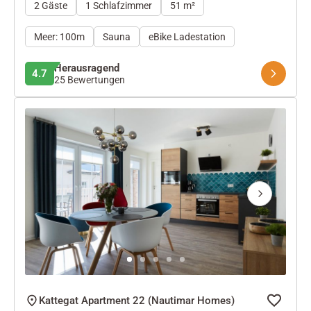
2 Gäste
1 Schlafzimmer
51 m²
Meer: 100m
Sauna
eBike Ladestation
Herausragend
4.7
25 Bewertungen
Next
Kattegat Apartment 22 (Nautimar Homes)