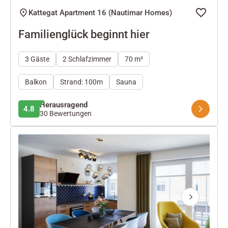
Kattegat Apartment 16 (Nautimar Homes)
Familienglück beginnt hier
3 Gäste
2 Schlafzimmer
70 m²
Balkon
Strand: 100m
Sauna
Herausragend
4.8
30 Bewertungen
Next