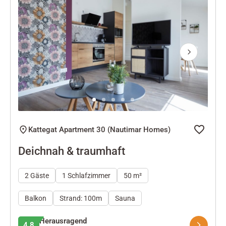
Next
Kattegat Apartment 30 (Nautimar Homes)
Deichnah & traumhaft
2 Gäste
1 Schlafzimmer
50 m²
Balkon
Strand: 100m
Sauna
Herausragend
4.8