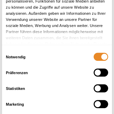
personalisieren, Funktionen für soziale Medien anbieten
Next
zu können und die Zugriffe auf unsere Website zu
analysieren. Außerdem geben wir Informationen zu Ihrer
Verwendung unserer Website an unsere Partner für
soziale Medien, Werbung und Analysen weiter. Unsere
Partner führen diese Informationen möglicherweise mit
weiteren Daten zusammen, die Sie ihnen bereitgestellt
Kattegat Apartment 08 (Nautimar Homes)
haben oder die sie im Rahmen Ihrer Nutzung der Dienste
gesammelt haben.
Wellnessfeeling für Kind und Hund
Einwilligungsauswahl
Notwendig
4 Gäste
2 Schlafzimmer
80 m²
Präferenzen
Terrasse
Strand: 100m
Sauna
Herausragend
Statistiken
4.6
27 Bewertungen
Marketing