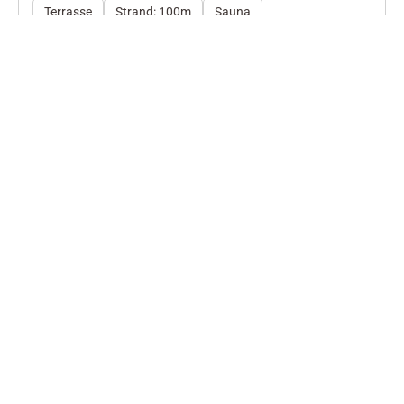
Terrasse
Strand: 100m
Sauna
Herausragend
4.7
18 Bewertungen
Fragen und
Wünsche?
Telefon: 04834
965200
E-Mail schreiben