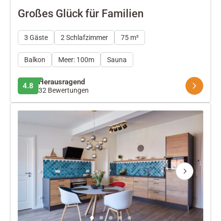
Großes Glück für Familien
3 Gäste
2 Schlafzimmer
75 m²
Balkon
Meer: 100m
Sauna
Herausragend
4.8
32 Bewertungen
Next