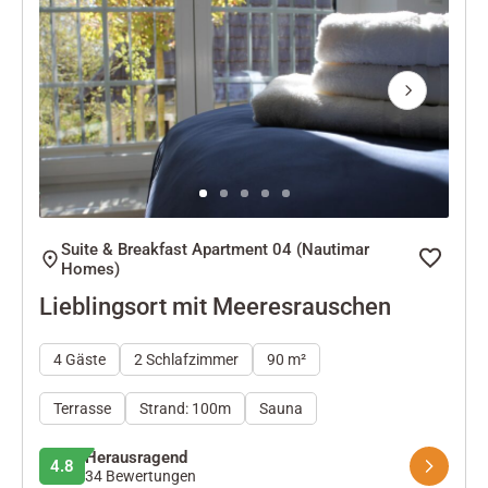
Next
Suite & Breakfast Apartment 04 (Nautimar
Homes)
Lieblingsort mit Meeresrauschen
4 Gäste
2 Schlafzimmer
90 m²
Terrasse
Strand: 100m
Sauna
Herausragend
4.8
34 Bewertungen