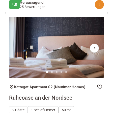
Herausragend
4.8
25 Bewertungen
Next
Kattegat Apartment 02 (Nautimar Homes)
Ruheoase an der Nordsee
2 Gäste
1 Schlafzimmer
50 m²