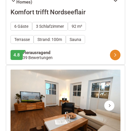
Homes)
Komfort trifft Nordseeflair
6 Gäste
3 Schlafzimmer
92 m²
Terrasse
Strand: 100m
Sauna
Herausragend
4.8
39 Bewertungen
Next