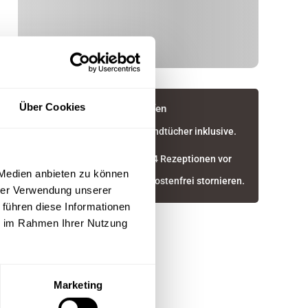
Über Cookies
In deiner Buchung inbegriffen
Hotelbettwäsche und Handtücher inklusive.
Anreise 24/7 möglich.
Optimaler Service durch 4 Rezeptionen vor
Ort.
 Medien anbieten zu können
Bis 30 Tage vor Anreise kostenfrei stornieren.
hrer Verwendung unserer
 führen diese Informationen
ie im Rahmen Ihrer Nutzung
Marketing