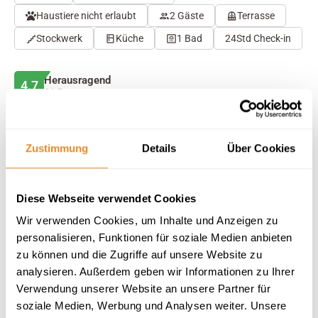
Haustiere nicht erlaubt
2 Gäste
Terrasse
Stockwerk
Küche
1 Bad
24Std Check-in
Herausragend
4.7
21 Bewertungen
Auf Karte anzeigen
Auf die Merkliste
Zustimmung
Details
Über Cookies
Beschreibung
Diese Webseite verwendet Cookies
Wir verwenden Cookies, um Inhalte und Anzeigen zu
Ausstattung
personalisieren, Funktionen für soziale Medien anbieten
zu können und die Zugriffe auf unsere Website zu
21 Bewertungen
analysieren. Außerdem geben wir Informationen zu Ihrer
Verwendung unserer Website an unsere Partner für
soziale Medien, Werbung und Analysen weiter. Unsere