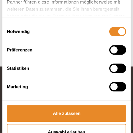
Partner führen diese Informationen möglicherweise mit
weiteren Daten zusammen, die Sie ihnen bereitgestellt
In deiner Buchung inbegriffen
haben oder die sie im Rahmen Ihrer Nutzung der Dienste
Hotelbettwäsche und Handtücher inklusive.
gesammelt haben.
Einwilligungsauswahl
Anreise 24/7 möglich.
Notwendig
Optimaler Service durch 4 Rezeptionen vor Ort.
Bis 30 Tage vor Anreise kostenfrei stornieren.
Präferenzen
Statistiken
Marketing
Fragen und
Wünsche?
Telefon: 04834
965200
Alle zulassen
E-Mail schreiben
Auswahl erlauben