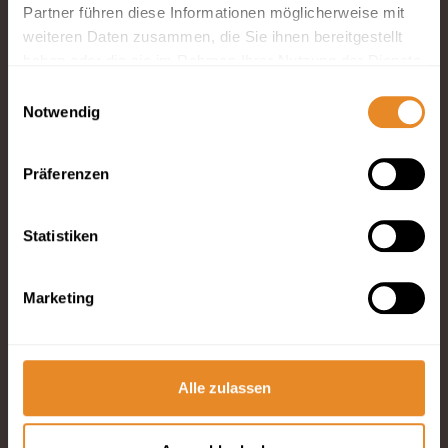
Partner führen diese Informationen möglicherweise mit
weiteren Daten zusammen, die Sie ihnen bereitgestellt
haben oder die sie im Rahmen Ihrer Nutzung der Dienste
gesammelt haben.
Einwilligungsauswahl
Abonnieren Sie unseren
Notwendig
Newsletter
Suchen & Buchen
Präferenzen
Büsum & Umgebung
Statistiken
Urlaubsservice
Marketing
Alle zulassen