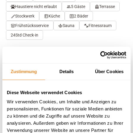
Haustiere nicht erlaubt
5 Gäste
Terrasse
Stockwerk
Küche
2 Bäder
Frühstücksservice
Sauna
Fitnessraum
24Std Check-in
Herausragend
4.8
31 Bewertungen
Zustimmung
Details
Über Cookies
Auf Karte anzeigen
Auf die Merkliste
Beschreibung
Diese Webseite verwendet Cookies
Wir verwenden Cookies, um Inhalte und Anzeigen zu
personalisieren, Funktionen für soziale Medien anbieten
Ausstattung
zu können und die Zugriffe auf unsere Website zu
analysieren. Außerdem geben wir Informationen zu Ihrer
Verwendung unserer Website an unsere Partner für
31 Bewertungen