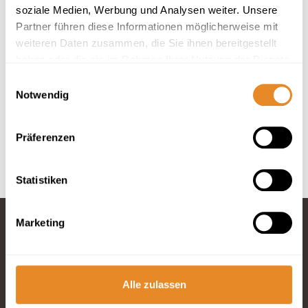
soziale Medien, Werbung und Analysen weiter. Unsere
Partner führen diese Informationen möglicherweise mit
weiteren Daten zusammen, die Sie ihnen bereitgestellt
haben oder die sie im Rahmen Ihrer Nutzung der Dienste
In deiner Buchung inbegriffen
gesammelt haben.
Einwilligungsauswahl
Hotelbettwäsche und Handtücher inklusive.
Notwendig
Anreise 24/7 möglich.
Optimaler Service durch 4 Rezeptionen vor Ort.
Bis 30 Tage vor Anreise kostenfrei stornieren.
Präferenzen
Statistiken
Marketing
Fragen und
Wünsche?
Alle zulassen
Telefon: 04834
965200