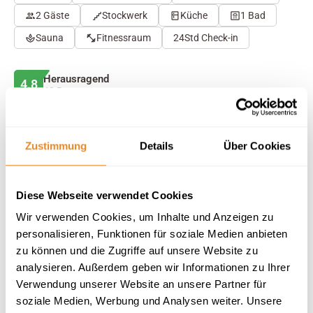
2 Gäste
Stockwerk
Küche
1 Bad
Sauna
Fitnessraum
24Std Check-in
Herausragend
4.8
40 Bewertungen
Auf Karte anzeigen
Auf die Merkliste
Zustimmung
Details
Über Cookies
Beschreibung
Diese Webseite verwendet Cookies
Wir verwenden Cookies, um Inhalte und Anzeigen zu
Ausstattung
personalisieren, Funktionen für soziale Medien anbieten
zu können und die Zugriffe auf unsere Website zu
40 Bewertungen
analysieren. Außerdem geben wir Informationen zu Ihrer
Verwendung unserer Website an unsere Partner für
soziale Medien, Werbung und Analysen weiter. Unsere