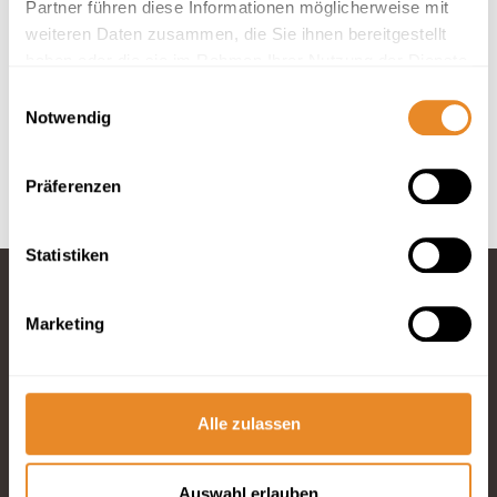
Partner führen diese Informationen möglicherweise mit
weiteren Daten zusammen, die Sie ihnen bereitgestellt
In deiner Buchung inbegriffen
haben oder die sie im Rahmen Ihrer Nutzung der Dienste
Hotelbettwäsche und Handtücher inklusive.
gesammelt haben.
Einwilligungsauswahl
Anreise 24/7 möglich.
Notwendig
Optimaler Service durch 4 Rezeptionen vor Ort.
Bis 30 Tage vor Anreise kostenfrei stornieren.
Präferenzen
Statistiken
Marketing
Fragen und
Wünsche?
Telefon: 04834
965200
Alle zulassen
E-Mail schreiben
Auswahl erlauben