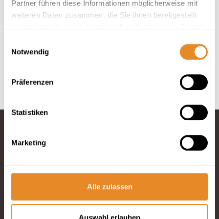
Partner führen diese Informationen möglicherweise mit
weiteren Daten zusammen, die Sie ihnen bereitgestellt
In deiner Buchung inbegriffen
haben oder die sie im Rahmen Ihrer Nutzung der Dienste
Hotelbettwäsche und Handtücher inklusive.
gesammelt haben.
Einwilligungsauswahl
Anreise 24/7 möglich.
Notwendig
Optimaler Service durch 4 Rezeptionen vor Ort.
Bis 30 Tage vor Anreise kostenfrei stornieren.
Präferenzen
Statistiken
Marketing
Fragen und
Wünsche?
Telefon: 04834
965200
Alle zulassen
E-Mail schreiben
Auswahl erlauben