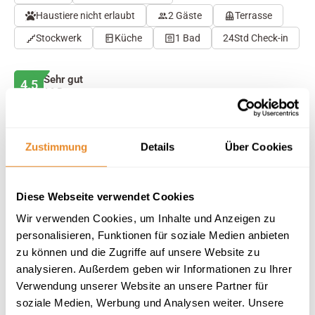
Haustiere nicht erlaubt
2 Gäste
Terrasse
Stockwerk
Küche
1 Bad
24Std Check-in
Sehr gut
4.5
16 Bewertungen
Auf Karte anzeigen
Auf die Merkliste
Zustimmung
Details
Über Cookies
Beschreibung
Diese Webseite verwendet Cookies
Wir verwenden Cookies, um Inhalte und Anzeigen zu
Ausstattung
personalisieren, Funktionen für soziale Medien anbieten
zu können und die Zugriffe auf unsere Website zu
16 Bewertungen
analysieren. Außerdem geben wir Informationen zu Ihrer
Verwendung unserer Website an unsere Partner für
soziale Medien, Werbung und Analysen weiter. Unsere