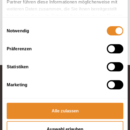
Partner führen diese Informationen möglicherweise mit
weiteren Daten zusammen, die Sie ihnen bereitgestellt
In deiner Buchung inbegriffen
haben oder die sie im Rahmen Ihrer Nutzung der Dienste
Hotelbettwäsche und Handtücher inklusive.
gesammelt haben.
Einwilligungsauswahl
Anreise 24/7 möglich.
Notwendig
Optimaler Service durch 4 Rezeptionen vor Ort.
Bis 30 Tage vor Anreise kostenfrei stornieren.
Präferenzen
Statistiken
Marketing
Fragen und
Wünsche?
Telefon: 04834
965200
Alle zulassen
E-Mail schreiben
Auswahl erlauben