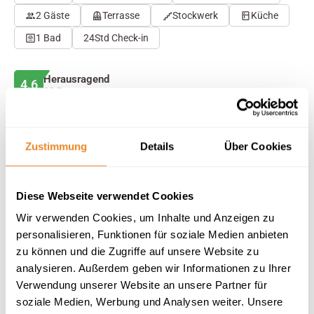
2 Gäste
Terrasse
Stockwerk
Küche
1 Bad
24Std Check-in
Herausragend
4.6
32 Bewertungen
Auf Karte anzeigen
Auf die Merkliste
Zustimmung
Details
Über Cookies
Beschreibung
Diese Webseite verwendet Cookies
Wir verwenden Cookies, um Inhalte und Anzeigen zu
Ausstattung
personalisieren, Funktionen für soziale Medien anbieten
zu können und die Zugriffe auf unsere Website zu
32 Bewertungen
analysieren. Außerdem geben wir Informationen zu Ihrer
Verwendung unserer Website an unsere Partner für
soziale Medien, Werbung und Analysen weiter. Unsere