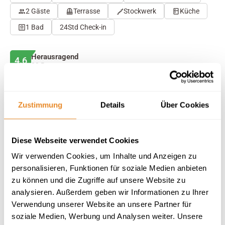
2 Gäste
Terrasse
Stockwerk
Küche
1 Bad
24Std Check-in
Herausragend
4.6
32 Bewertungen
Auf Karte anzeigen
Auf die Merkliste
Zustimmung
Details
Über Cookies
Beschreibung
Diese Webseite verwendet Cookies
Wir verwenden Cookies, um Inhalte und Anzeigen zu
Ausstattung
personalisieren, Funktionen für soziale Medien anbieten
zu können und die Zugriffe auf unsere Website zu
32 Bewertungen
analysieren. Außerdem geben wir Informationen zu Ihrer
Verwendung unserer Website an unsere Partner für
soziale Medien, Werbung und Analysen weiter. Unsere