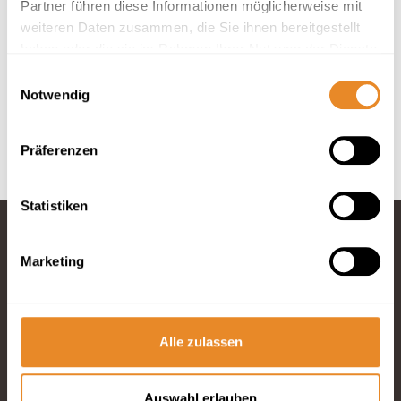
Partner führen diese Informationen möglicherweise mit
weiteren Daten zusammen, die Sie ihnen bereitgestellt
In deiner Buchung inbegriffen
haben oder die sie im Rahmen Ihrer Nutzung der Dienste
Hotelbettwäsche und Handtücher inklusive.
gesammelt haben.
Einwilligungsauswahl
Anreise 24/7 möglich.
Notwendig
Optimaler Service durch 4 Rezeptionen vor Ort.
Bis 30 Tage vor Anreise kostenfrei stornieren.
Präferenzen
Statistiken
Marketing
Fragen und
Wünsche?
Telefon: 04834
965200
Alle zulassen
E-Mail schreiben
Auswahl erlauben