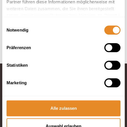
Partner führen diese Informationen möglicherweise mit
weiteren Daten zusammen, die Sie ihnen bereitgestellt
In deiner Buchung inbegriffen
haben oder die sie im Rahmen Ihrer Nutzung der Dienste
Hotelbettwäsche und Handtücher inklusive.
gesammelt haben.
Einwilligungsauswahl
Anreise 24/7 möglich.
Notwendig
Optimaler Service durch 4 Rezeptionen vor Ort.
Bis 30 Tage vor Anreise kostenfrei stornieren.
Präferenzen
Statistiken
Marketing
Fragen und
Wünsche?
Telefon: 04834
965200
Alle zulassen
E-Mail schreiben
Auswahl erlauben