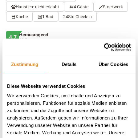
Haustiere nicht erlaubt
4 Gäste
Stockwerk
Küche
1 Bad
24Std Check-in
Herausragend
4.7
20 Bewertungen
Auf Karte anzeigen
Auf die Merkliste
Zustimmung
Details
Über Cookies
Beschreibung
Diese Webseite verwendet Cookies
Wir verwenden Cookies, um Inhalte und Anzeigen zu
Ausstattung
personalisieren, Funktionen für soziale Medien anbieten
zu können und die Zugriffe auf unsere Website zu
20 Bewertungen
analysieren. Außerdem geben wir Informationen zu Ihrer
Verwendung unserer Website an unsere Partner für
soziale Medien, Werbung und Analysen weiter. Unsere