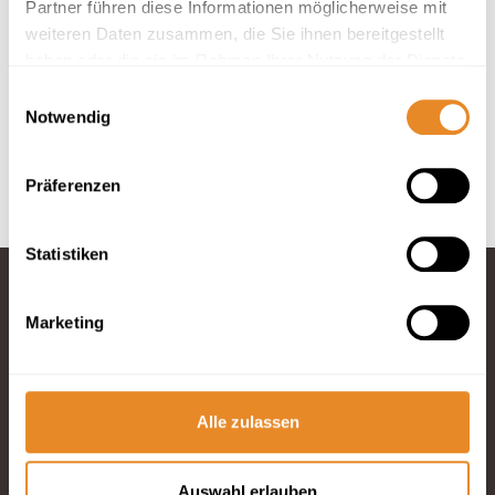
Partner führen diese Informationen möglicherweise mit
weiteren Daten zusammen, die Sie ihnen bereitgestellt
In deiner Buchung inbegriffen
haben oder die sie im Rahmen Ihrer Nutzung der Dienste
Hotelbettwäsche und Handtücher inklusive.
gesammelt haben.
Einwilligungsauswahl
Anreise 24/7 möglich.
Notwendig
Optimaler Service durch 4 Rezeptionen vor Ort.
Bis 30 Tage vor Anreise kostenfrei stornieren.
Präferenzen
Statistiken
Marketing
Fragen und
Wünsche?
Telefon: 04834
965200
Alle zulassen
E-Mail schreiben
Auswahl erlauben