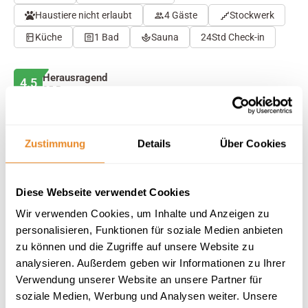
Haustiere nicht erlaubt
4 Gäste
Stockwerk
Küche
1 Bad
Sauna
24Std Check-in
Herausragend
4.5
25 Bewertungen
Auf Karte anzeigen
Auf die Merkliste
Zustimmung
Details
Über Cookies
Beschreibung
Diese Webseite verwendet Cookies
Wir verwenden Cookies, um Inhalte und Anzeigen zu
Ausstattung
personalisieren, Funktionen für soziale Medien anbieten
zu können und die Zugriffe auf unsere Website zu
25 Bewertungen
analysieren. Außerdem geben wir Informationen zu Ihrer
Verwendung unserer Website an unsere Partner für
soziale Medien, Werbung und Analysen weiter. Unsere