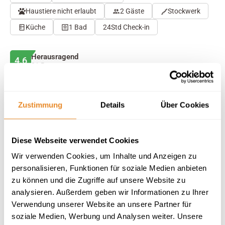
Haustiere nicht erlaubt
2 Gäste
Stockwerk
Küche
1 Bad
24Std Check-in
Herausragend
4.6
31 Bewertungen
Auf Karte anzeigen
Auf die Merkliste
Zustimmung
Details
Über Cookies
Beschreibung
Diese Webseite verwendet Cookies
Wir verwenden Cookies, um Inhalte und Anzeigen zu
Ausstattung
personalisieren, Funktionen für soziale Medien anbieten
zu können und die Zugriffe auf unsere Website zu
31 Bewertungen
analysieren. Außerdem geben wir Informationen zu Ihrer
Verwendung unserer Website an unsere Partner für
soziale Medien, Werbung und Analysen weiter. Unsere