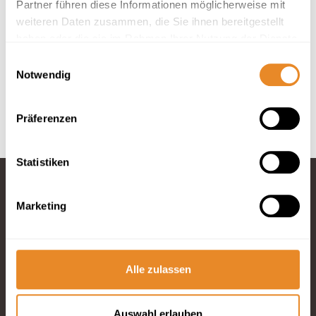
Partner führen diese Informationen möglicherweise mit
weiteren Daten zusammen, die Sie ihnen bereitgestellt
In deiner Buchung inbegriffen
haben oder die sie im Rahmen Ihrer Nutzung der Dienste
Hotelbettwäsche und Handtücher inklusive.
gesammelt haben.
Einwilligungsauswahl
Anreise 24/7 möglich.
Notwendig
Optimaler Service durch 4 Rezeptionen vor Ort.
Bis 30 Tage vor Anreise kostenfrei stornieren.
Präferenzen
Statistiken
Marketing
Fragen und
Wünsche?
Telefon: 04834
965200
Alle zulassen
E-Mail schreiben
Auswahl erlauben